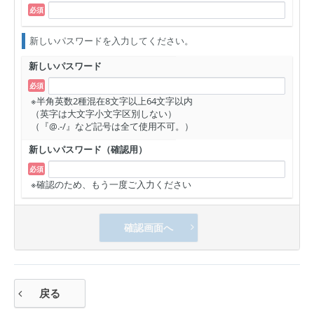
新しいパスワードを入力してください。
新しいパスワード
※半角英数2種混在8文字以上64文字以内
（英字は大文字小文字区別しない）
（『@.-/』など記号は全て使用不可。）
新しいパスワード（確認用）
※確認のため、もう一度ご入力ください
確認画面へ
戻る