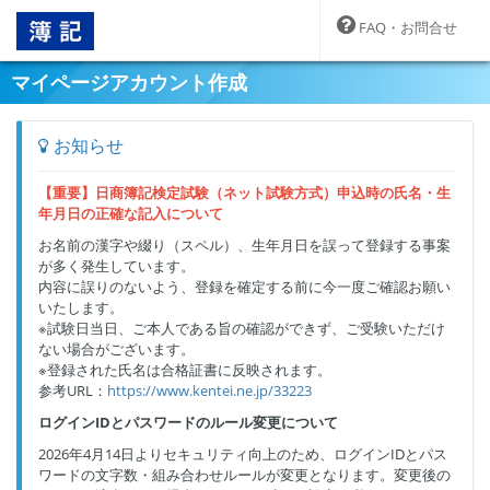
FAQ・お問合せ
マイページアカウント作成
お知らせ
【重要】日商簿記検定試験（ネット試験方式）申込時の氏名・生
年月日の正確な記入について
お名前の漢字や綴り（スペル）、生年月日を誤って登録する事案
が多く発生しています。
内容に誤りのないよう、登録を確定する前に今一度ご確認お願い
いたします。
※試験日当日、ご本人である旨の確認ができず、ご受験いただけ
ない場合がございます。
※登録された氏名は合格証書に反映されます。
参考URL：
https://www.kentei.ne.jp/33223
ログインIDとパスワードのルール変更について
2026年4月14日よりセキュリティ向上のため、ログインIDとパス
ワードの文字数・組み合わせルールが変更となります。変更後の