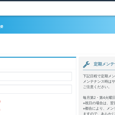
e
定期メンテ
下記日程で定期メ
メンテナンス時は
ご注意ください。
毎月第2・第4火曜日 
ら
※祝日の場合は、翌
ら
※都合により、メン
ますので、あらか