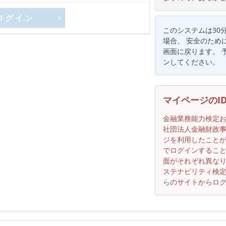
ログイン
このシステムは30
場合、 安全のため
画面に戻ります。 
ンしてください。
マイページのI
金融業務能力検定
社団法人金融財政
ジを利用したことが
でログインするこ
面がそれぞれ異な
ステナビリティ検定
ら
のサイトからロ