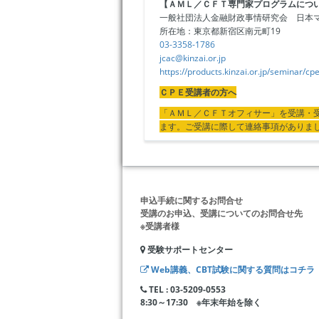
【ＡＭＬ／ＣＦＴ専門家プログラムにつ
一般社団法人金融財政事情研究会 日本
所在地：東京都新宿区南元町19
03-3358-1786
jcac@kinzai.or.jp
https://products.kinzai.or.jp/seminar/cpe
ＣＰＥ受講者の方へ
「ＡＭＬ／ＣＦＴオフィサー」を受講・
ます。ご受講に際して連絡事項がありま
申込手続に関するお問合せ
受講のお申込、受講についてのお問合せ先
※受講者様
受験サポートセンター
Web講義、CBT試験に関する質問はコチラ
TEL : 03-5209-0553
8:30～17:30 ※年末年始を除く