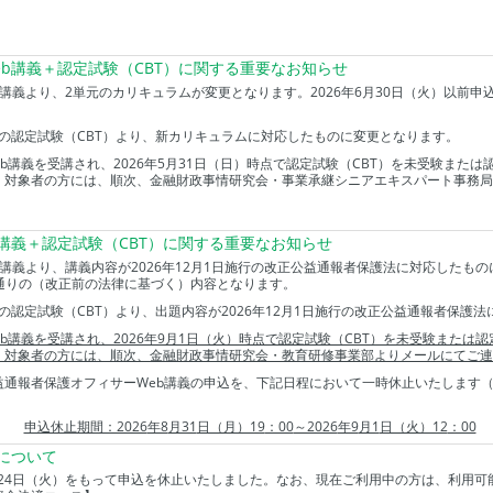
b講義＋認定試験（CBT）に関する重要なお知らせ
eb講義より、2単元のカリキュラムが変更となります。2026年6月30日（火）以前
験分の認定試験（CBT）より、新カリキュラムに対応したものに変更となります。
Web講義を受講され、2026年5月31日（日）時点で認定試験（CBT）を未受験また
。対象者の方には、順次、金融財政事情研究会・事業承継シニアエキスパート事務局
講義＋認定試験（CBT）に関する重要なお知らせ
eb講義より、講義内容が2026年12月1日施行の改正公益通報者保護法に対応したもの
通りの（改正前の法律に基づく）内容となります。
分の認定試験（CBT）より、出題内容が2026年12月1日施行の改正公益通報者保護
b
講義を受講され、2026
年9
月1
日（火）時点で認定試験（CBT）を未受験または認
。対象者の方には、順次、金融財政事情研究会・教育研修事業部よりメールにてご連
通報者保護オフィサーWeb講義の申込を、下記日程において一時休止いたします（
申込休止期間：2026
年8
月31
日（月）19
：00
～2026
年9
月1
日（火）12
：00
について
２月24日（火）をもって申込を休止いたしました。なお、現在ご利用中の方は、利用