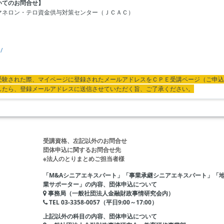
いてのお問合せ】
マネロン・テロ資金供与対策センター（ＪＣＡＣ）
/
受験された際、マイページに登録されたメールアドレスをＣＰＥ受講ページ（ご申込
したら、登録メールアドレスに送信させていただく旨、ご了承ください。
受講資格、左記以外のお問合せ
団体申込に関するお問合せ先
※法人のとりまとめご担当者様
「M&Aシニアエキスパート」「事業承継シニアエキスパート」「
業サポーター」の内容、団体申込について
事務局（一般社団法人金融財政事情研究会内）
TEL 03-3358-0057（平日9:00～17:00）
上記以外の科目の内容、団体申込について