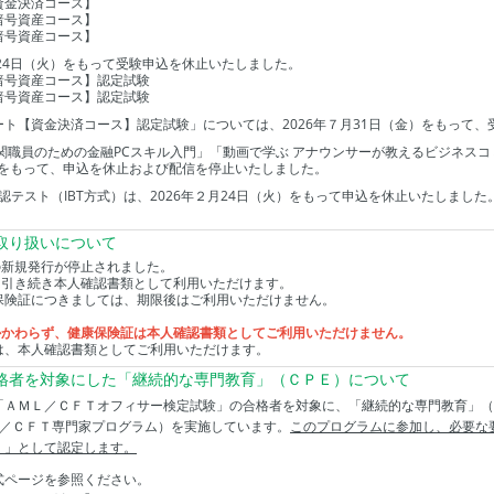
資金決済コース】
暗号資産コース】
暗号資産コース】
月24日（火）をもって受験申込を休止いたしました。
暗号資産コース】認定試験
暗号資産コース】認定試験
ト【資金決済コース】認定試験」については、2026年７月31日（金）をもって、
関職員のための金融PCスキル入門」「動画で学ぶ アナウンサーが教えるビジネスコ
火）をもって、申込を休止および配信を停止いたしました。
義＋確認テスト（IBT方式）は、2026年２月24日（火）をもって申込を休止いたしま
取り扱いについて
」の新規発行が停止されました。
険証は引き続き本人確認書類として利用いただけます。
保険証につきましては、期限後はご利用いただけません。
限にかかわらず、健康保険証は本人確認書類としてご利用いただけません。
は、本人確認書類としてご利用いただけます。
格者を対象にした「継続的な専門教育」（ＣＰＥ）について
Ｌ／ＣＦＴオフィサー検定試験」の合格者を対象に、「継続的な専門教育」（ＣＰＥ：Conti
ＡＭＬ／ＣＦＴ専門家プログラム）を実施しています。
このプログラムに参加し、必要な
）」として認定します。
式ページを参照ください。