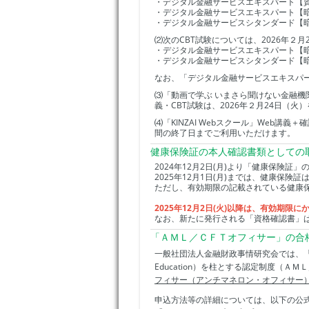
・デジタル金融サービスエキスパート【
・デジタル金融サービスエキスパート【
・デジタル金融サービスシタンダード【
⑵次のCBT試験については、2026年２
・デジタル金融サービスエキスパート【
・デジタル金融サービスシタンダード【
なお、「デジタル金融サービスエキスパー
⑶「動画で学ぶ いまさら聞けない金融機
義・CBT試験は、2026年２月24日（
⑷「KINZAI Webスクール」Web講
間の終了日までご利用いただけます。
健康保険証の本人確認書類としての
2024年12月2日(月)より「健康保険証
2025年12月1日(月)までは、健康保
ただし、有効期限の記載されている健康
2025年12月2日(火)以降は、有効期
なお、新たに発行される「資格確認書」
「ＡＭＬ／ＣＦＴオフィサー」の合
一般社団法人金融財政事情研究会では、「ＡＭ
Education）を柱とする認定制度（
フィサー（アンチマネロン・オフィサー
申込方法等の詳細については、以下の公